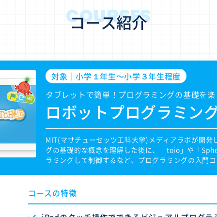
COURSES
コース紹介
対象｜小学１年生〜小学３年生程度
タブレットで簡単！プログラミングの基礎を楽
ロボットプログラミン
MIT(マサチューセッツ工科大学)メディアラボが開発した
グの基礎的な概念を理解した後に、「toio」や「Sphe
ラミングして制御するなど、プログラミングの入門コ
コースの特徴