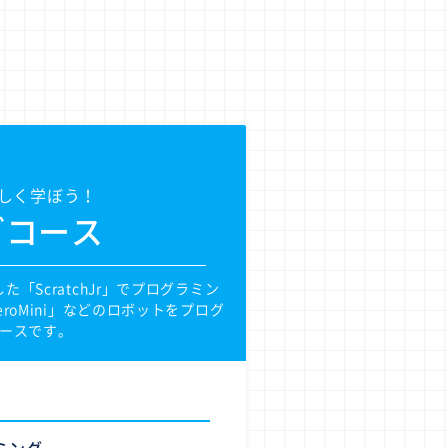
しく学ぼう！
グコース
「ScratchJr」でプログラミン
roMini」などのロボットをプログ
ースです。