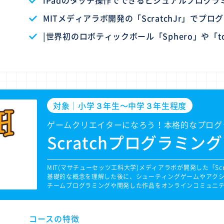
iPadのタッチ操作でできるビジュアルプログラ
MITメディアラボ開発の「ScratchJr」でプロ
|世界初のロボティックボール「Sphero」や「t
対象｜小学３年生〜中学３年生程度
ゲームクリエイターになろう！本格的なプログ
Scratchプログラミン
MIT(マサチューセッツ工科大学)メディアラボが開発した「Sc
基礎的な概念を理解した後に、シューティングゲームやアク
チームプログラミングや開発した作品をオンラインコミュニ
コースの特徴