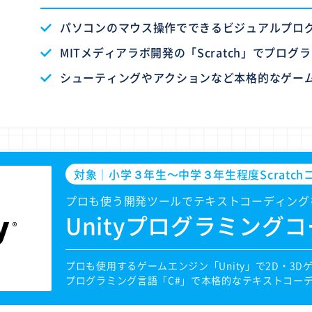
パソコンのマウス操作でできるビジュアルプロ
MITメディアラボ開発の「Scratch」でプログ
シューティングやアクションなど本格的なゲー
対象｜小学３年生〜中学３年生程度Scratc
プロも使う開発ツールでテキストコーディング
Unityプログラミング
プロも使用するゲームエンジン「Unity」で2D・3
プログラミング言語「C#」で本格的なテキストコー