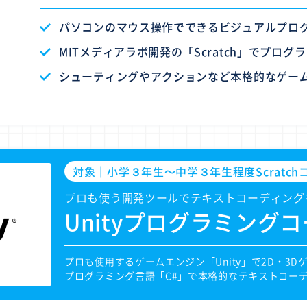
パソコンのマウス操作でできるビジュアルプロ
MITメディアラボ開発の「Scratch」でプログ
シューティングやアクションなど本格的なゲー
対象｜小学３年生〜中学３年生程度Scratc
プロも使う開発ツールでテキストコーディング
Unityプログラミング
プロも使用するゲームエンジン「Unity」で2D・3
プログラミング言語「C#」で本格的なテキストコー