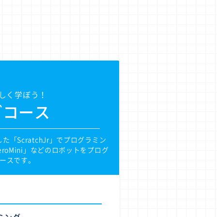
しく学ぼう！
グコース
「ScratchJr」でプログラミン
roMini」などのロボットをプログ
ースです。