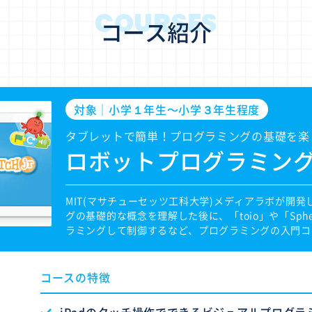
COURSES
コース紹介
対象｜小学１年生〜小学３年生程度
タブレットで簡単！プログラミングの基礎を楽
ロボットプログラミン
MIT(マサチューセッツ工科大学)メディアラボが開発した
グの基礎的な概念を理解した後に、「toio」や「Sphe
ラミングして制御するなど、プログラミングの入門コ
コースの特徴