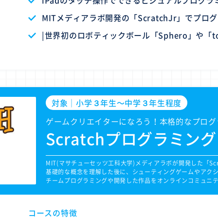
iPadのタッチ操作でできるビジュアルプログラ
MITメディアラボ開発の「ScratchJr」でプロ
|世界初のロボティックボール「Sphero」や「t
対象｜小学３年生〜中学３年生程度
ゲームクリエイターになろう！本格的なプログ
Scratchプログラミン
MIT(マサチューセッツ工科大学)メディアラボが開発した「Sc
基礎的な概念を理解した後に、シューティングゲームやアク
チームプログラミングや開発した作品をオンラインコミュニ
コースの特徴